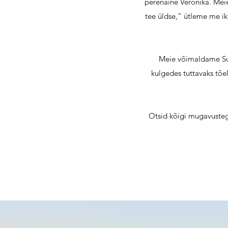
perenaine Veronika. Meie
tee üldse," ütleme me ikk
Meie võimaldame Sul 
kulgedes tuttavaks tõe
Otsid kõigi mugavustega