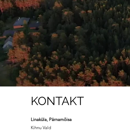
KONTAKT
Linaküla, Pärnamõisa
Kihnu Vald