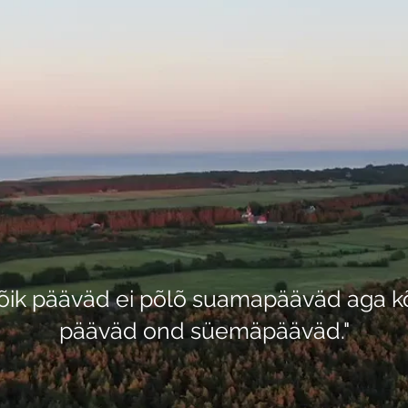
õik pääväd ei põlõ suamapääväd aga k
pääväd ond süemäpääväd."