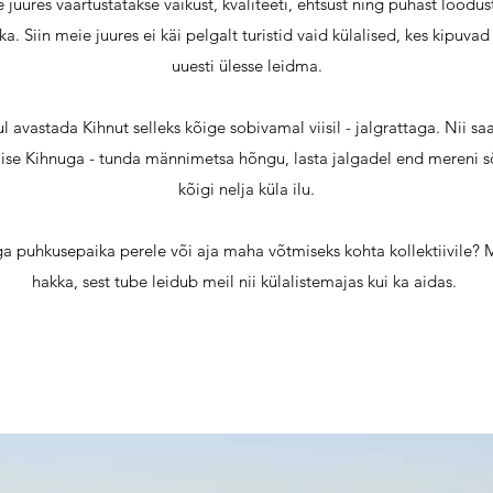
 juures väärtustatakse vaikust, kvaliteeti, ehtsust ning puhast loodu
a. Siin meie juures ei käi pelgalt turistid vaid külalised, kes kipuvad 
uuesti ülesse leidma.
avastada Kihnut selleks kõige sobivamal viisil - jalgrattaga. Nii
lise Kihnuga - tunda männimetsa hõngu, lasta jalgadel end mereni 
kõigi nelja küla ilu.
 puhkusepaika perele või aja maha võtmiseks kohta kollektiivile? Me
hakka, sest tube leidub meil nii külalistemajas kui ka aidas.