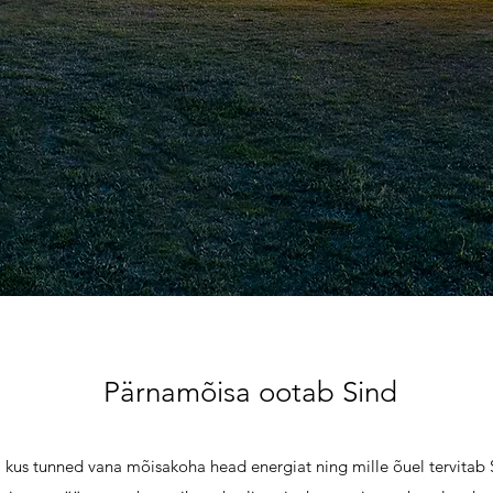
Pärnamõisa ootab Sind
 kus tunned vana mõisakoha head energiat ning mille õuel tervitab S