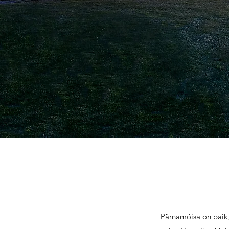
Pärnamõisa on paik,