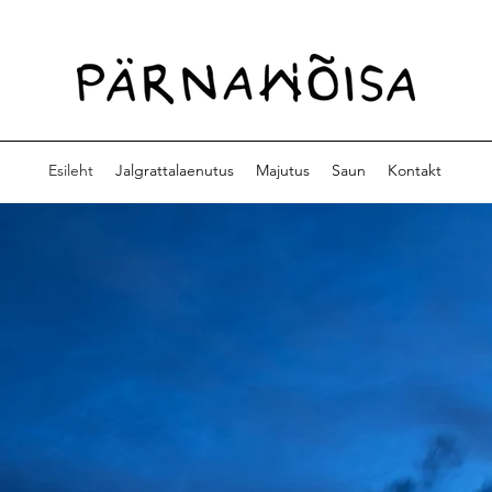
Esileht
Jalgrattalaenutus
Majutus
Saun
Kontakt