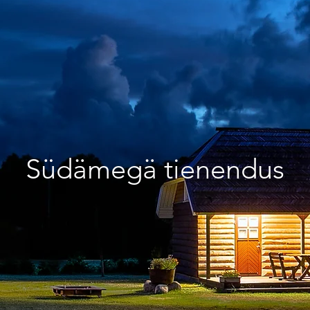
Südämegä tienendus