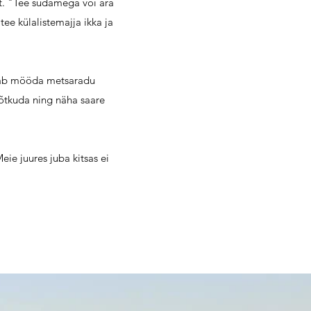
st. "Tee südamega või ära
tee külalistemajja ikka ja
 saab mööda metsaradu
sõtkuda ning näha saare
ie juures juba kitsas ei